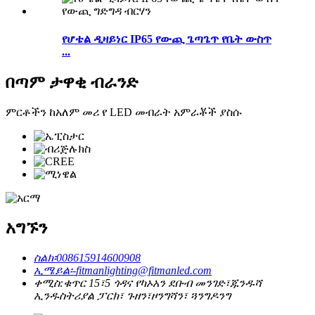
የሆቴል ዲዛይነር IP65 የውጪ ጌጣጌጥ የቤት ውስጥ
...
በጣም ታዋቂ ብራንድ
ምርቶችን ከአለም መሪ የ LED መብራት አምራቾች ያስሱ
አግኙን
ስልክ፡
008615914600908
ኢሜይል፡-
fitmanlighting@fitmanled.com
ቀሚስ:
ቁጥር 15፣5 ጎዳና የካኦአን ደቡብ መንገድ፣ጁንዱሻ
ኢንዱስትሪያል ፓርክ፣ ጉዘን፣ዞንግሻን፣ ጓንግዶንግ