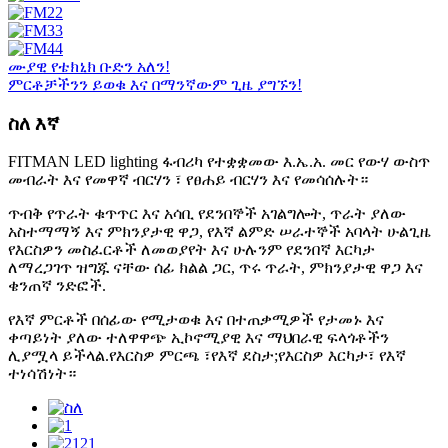
ሙያዊ የቴክኒክ ቡድን አለን!
ምርቶቻችንን ይወቁ እና በማንኛውም ጊዜ ያግኙን!
ስለ እኛ
FITMAN LED lighting ፋብሪካ የተቋቋመው እ.ኤ.አ. መር የውሃ ውስጥ
መብራት እና የመዋኛ ብርሃን ፣ የፀሐይ ብርሃን እና የመሳሰሉት።
ጥብቅ የጥራት ቁጥጥር እና አሳቢ የደንበኞች አገልግሎት, ጥራት ያለው
አስተማማኝ እና ምክንያታዊ ዋጋ, የእኛ ልምድ ሠራተኞች አባላት ሁልጊዜ
የእርስዎን መስፈርቶች ለመወያየት እና ሁሉንም የደንበኛ እርካታ
ለማረጋገጥ ዝግጁ ናቸው ሰፊ ክልል ጋር, ጥሩ ጥራት, ምክንያታዊ ዋጋ እና
ቄንጠኛ ንድፎች.
የእኛ ምርቶች በሰፊው የሚታወቁ እና በተጠቃሚዎች የታመኑ እና
ቀጣይነት ያለው ተለዋዋጭ ኢኮኖሚያዊ እና ማህበራዊ ፍላጎቶችን
ሊያሟላ ይችላል.የእርስዎ ምርጫ ፣የእኛ ደስታ;የእርስዎ እርካታ፣ የእኛ
ተነሳሽነት።