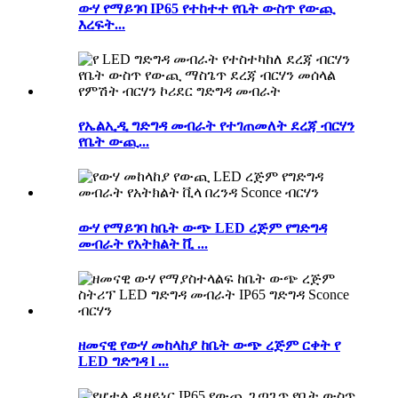
ውሃ የማይገባ IP65 የተከተተ የቤት ውስጥ የውጪ
እረፍት...
የኤልኢዲ ግድግዳ መብራት የተገጠመለት ደረጃ ብርሃን
የቤት ውጪ...
ውሃ የማይገባ ከቤት ውጭ LED ረጅም የግድግዳ
መብራት የአትክልት ቪ ...
ዘመናዊ የውሃ መከላከያ ከቤት ውጭ ረጅም ርቀት የ
LED ግድግዳ l ...