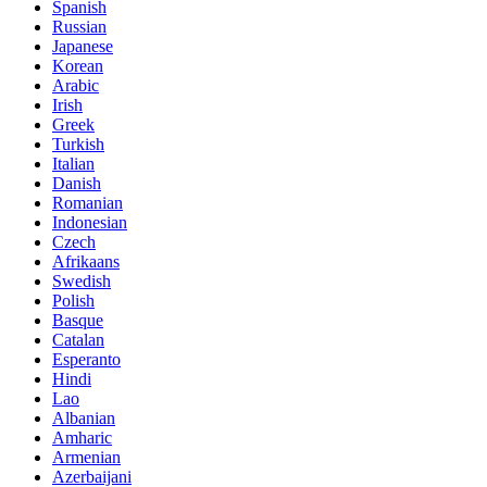
Spanish
Russian
Japanese
Korean
Arabic
Irish
Greek
Turkish
Italian
Danish
Romanian
Indonesian
Czech
Afrikaans
Swedish
Polish
Basque
Catalan
Esperanto
Hindi
Lao
Albanian
Amharic
Armenian
Azerbaijani