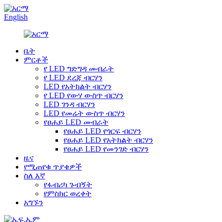
English
ቤት
ምርቶች
የ LED ግድግዳ መብራት
የ LED ደረጃ ብርሃን
LED የአትክልት ብርሃን
የ LED የውሃ ውስጥ ብርሃን
LED ገንዳ ብርሃን
LED የመሬት ውስጥ ብርሃን
የፀሐይ LED መብራት
የፀሐይ LED የጎርፍ ብርሃን
የፀሐይ LED የአትክልት ብርሃን
የፀሐይ LED የመንገድ ብርሃን
ዜና
የሚጠየቁ ጥያቄዎች
ስለ እኛ
የፋብሪካ ጉብኝት
የምስክር ወረቀት
አግኙን