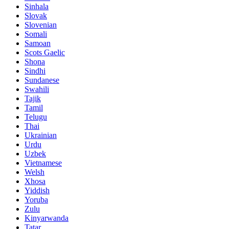
Sinhala
Slovak
Slovenian
Somali
Samoan
Scots Gaelic
Shona
Sindhi
Sundanese
Swahili
Tajik
Tamil
Telugu
Thai
Ukrainian
Urdu
Uzbek
Vietnamese
Welsh
Xhosa
Yiddish
Yoruba
Zulu
Kinyarwanda
Tatar