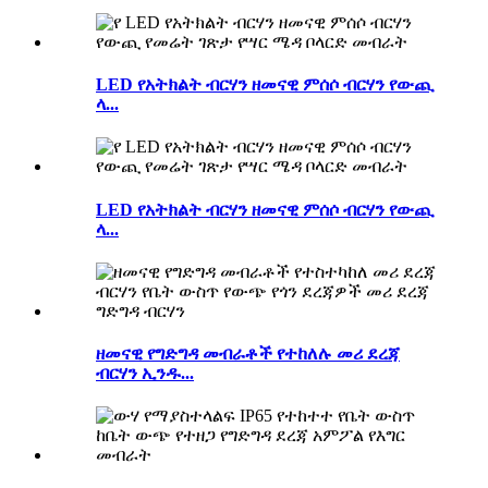
LED የአትክልት ብርሃን ዘመናዊ ምሰሶ ብርሃን የውጪ
ላ...
LED የአትክልት ብርሃን ዘመናዊ ምሰሶ ብርሃን የውጪ
ላ...
ዘመናዊ የግድግዳ መብራቶች የተከለሉ መሪ ደረጃ
ብርሃን ኢንዱ...