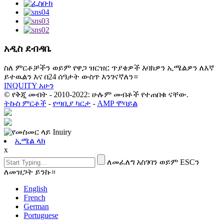
አዲስ ደብዳቤ
ስለ ምርቶቻችን ወይም የዋጋ ዝርዝር ጥያቄዎች እባክዎን ኢሜልዎን ለእኛ
ይተዉልን እና በ24 ሰዓታት ውስጥ እንገናኛለን።
INQUITY አሁን
© የቅጂ መብት - 2010-2022: ሁሉም መብቶች የተጠበቁ ናቸው.
ትኩስ ምርቶች
-
የጣቢያ ካርታ
-
AMP ሞባይል
ኢሜል ላክ
x
ለመፈለግ አስገባን ወይም ESCን
ለመዝጋት ይንኩ።
English
French
German
Portuguese