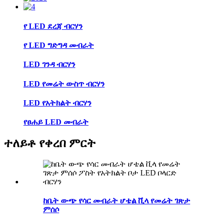
የ LED ደረጃ ብርሃን
የ LED ግድግዳ መብራት
LED ገንዳ ብርሃን
LED የመሬት ውስጥ ብርሃን
LED የአትክልት ብርሃን
የፀሐይ LED መብራት
ተለይቶ የቀረበ ምርት
ከቤት ውጭ የሳር መብራት ሆቴል ቪላ የመሬት ገጽታ
ምሰሶ