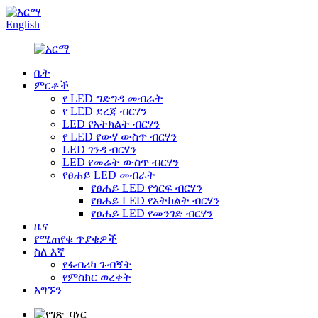
English
ቤት
ምርቶች
የ LED ግድግዳ መብራት
የ LED ደረጃ ብርሃን
LED የአትክልት ብርሃን
የ LED የውሃ ውስጥ ብርሃን
LED ገንዳ ብርሃን
LED የመሬት ውስጥ ብርሃን
የፀሐይ LED መብራት
የፀሐይ LED የጎርፍ ብርሃን
የፀሐይ LED የአትክልት ብርሃን
የፀሐይ LED የመንገድ ብርሃን
ዜና
የሚጠየቁ ጥያቄዎች
ስለ እኛ
የፋብሪካ ጉብኝት
የምስክር ወረቀት
አግኙን