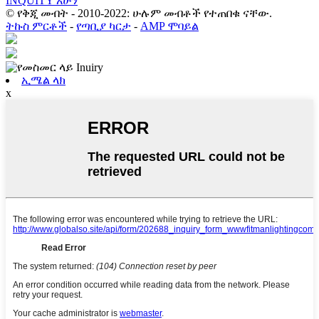
INQUITY አሁን
© የቅጂ መብት - 2010-2022: ሁሉም መብቶች የተጠበቁ ናቸው.
ትኩስ ምርቶች
-
የጣቢያ ካርታ
-
AMP ሞባይል
ኢሜል ላክ
x