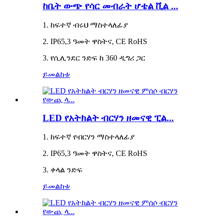
ከቤት ውጭ የሳር መብራት ሆቴል ቪል ...
1. ከፍተኛ ብሩህ ማስተላለፊያ
2. IP65,3 ዓመት ዋስትና, CE RoHS
3. የሲሊንደር ንድፍ ከ 360 ዲግሪ ጋር
ይመልከቱ
LED የአትክልት ብርሃን ዘመናዊ ፒል...
1. ከፍተኛ የብርሃን ማስተላለፊያ
2. IP65,3 ዓመት ዋስትና, CE RoHS
3. ቀላል ንድፍ
ይመልከቱ