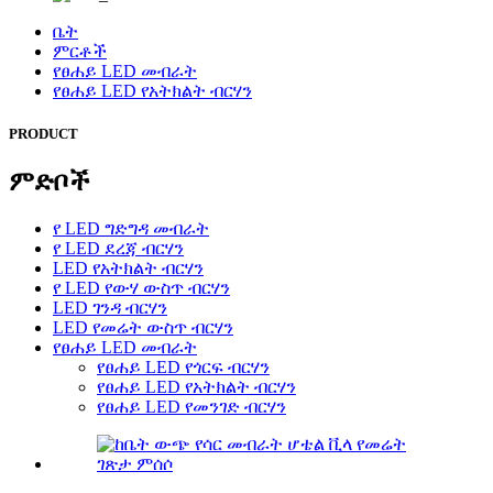
ቤት
ምርቶች
የፀሐይ LED መብራት
የፀሐይ LED የአትክልት ብርሃን
PRODUCT
ምድቦች
የ LED ግድግዳ መብራት
የ LED ደረጃ ብርሃን
LED የአትክልት ብርሃን
የ LED የውሃ ውስጥ ብርሃን
LED ገንዳ ብርሃን
LED የመሬት ውስጥ ብርሃን
የፀሐይ LED መብራት
የፀሐይ LED የጎርፍ ብርሃን
የፀሐይ LED የአትክልት ብርሃን
የፀሐይ LED የመንገድ ብርሃን