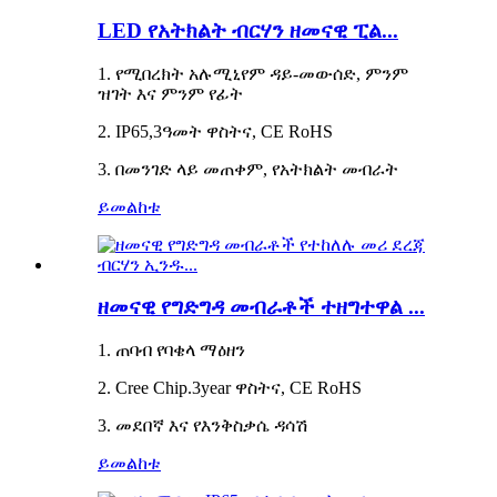
LED የአትክልት ብርሃን ዘመናዊ ፒል...
1. የሚበረክት አሉሚኒየም ዳይ-መውሰድ, ምንም
ዝገት እና ምንም የፊት
2. IP65,3ዓመት ዋስትና, CE RoHS
3. በመንገድ ላይ መጠቀም, የአትክልት መብራት
ይመልከቱ
ዘመናዊ የግድግዳ መብራቶች ተዘግተዋል ...
1. ጠባብ የባቄላ ማዕዘን
2. Cree Chip.3year ዋስትና, CE RoHS
3. መደበኛ እና የእንቅስቃሴ ዳሳሽ
ይመልከቱ