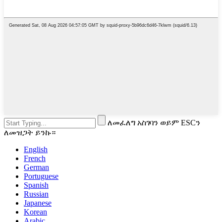
ለመፈለግ አስገባን ወይም ESCን
ለመዝጋት ይንኩ።
English
French
German
Portuguese
Spanish
Russian
Japanese
Korean
Arabic