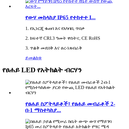
የውሃ መከላከያ IP65 የተከተተ I...
1. የኢነርጂ ቁጠባ እና የአካባቢ ጥበቃ
2. ከፍተኛ CRI.3 ዓመት ዋስትና, CE RoHS
3. ጥልቅ መደበቅ እና ፀረ-ነጸብራቅ
ይመልከቱ
የፀሐይ LED የአትክልት ብርሃን
የፀሐይ ስፖትላይቶች፣ የፀሐይ መብራቶች 2-
በ-1 ማስተካከያ...