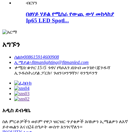
በፀሃይ ሃይል የሚሰራ የውጪ ውሃ መከላከያ
Ip65 LED Spotl...
አግኙን
ስልክ፡
008615914600908
ኢሜይል፡-
fitmanlighting@fitmanled.com
ቀሚስ:
ቁጥር 15፣5 ጎዳና የካኦአን ደቡብ መንገድ፣ጁንዱሻ
ኢንዱስትሪያል ፓርክ፣ ጉዘን፣ዞንግሻን፣ ጓንግዶንግ
አዲስ ደብዳቤ
ስለ ምርቶቻችን ወይም የዋጋ ዝርዝር ጥያቄዎች እባክዎን ኢሜልዎን ለእኛ
ይተዉልን እና በ24 ሰዓታት ውስጥ እንገናኛለን።