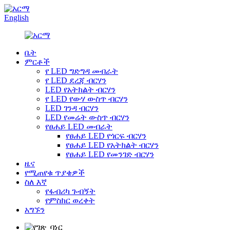
English
ቤት
ምርቶች
የ LED ግድግዳ መብራት
የ LED ደረጃ ብርሃን
LED የአትክልት ብርሃን
የ LED የውሃ ውስጥ ብርሃን
LED ገንዳ ብርሃን
LED የመሬት ውስጥ ብርሃን
የፀሐይ LED መብራት
የፀሐይ LED የጎርፍ ብርሃን
የፀሐይ LED የአትክልት ብርሃን
የፀሐይ LED የመንገድ ብርሃን
ዜና
የሚጠየቁ ጥያቄዎች
ስለ እኛ
የፋብሪካ ጉብኝት
የምስክር ወረቀት
አግኙን