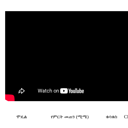
ሞዴል
የምርት መጠን (ሚሜ)
ቁሳቁስ
C