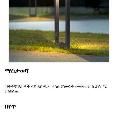
ማስታወሻ
ዝቅተኛ ቦታዎች ላይ አይጫኑ, ቀላል የሰውነት መወዛወዝ ከ 2 ሴ.ሜ
ያልበለጠ.
በየጥ