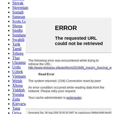
Slovak
Slovenian
Somali
Samoan
Scots Gaelic
Shona
Sindhi
Sundanese
Swahili
Tajik
Tamil
Telugu
Thai
Ukrainian
Urdu
Uzbek
Vietnamese
Welsh
Xhosa
Yiddish
Yoruba
Zulu
Kinyarwanda
Tatar
Oriya