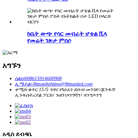
ከቤት ውጭ የሳር መብራት ሆቴል ቪላ
የመሬት ገጽታ ምሰሶ
አግኙን
ስልክ፡
008615914600908
ኢሜይል፡-
fitmanlighting@fitmanled.com
ቀሚስ:
ቁጥር 15፣5 ጎዳና የካኦአን ደቡብ መንገድ፣ጁንዱሻ
ኢንዱስትሪያል ፓርክ፣ ጉዘን፣ዞንግሻን፣ ጓንግዶንግ
አዲስ ደብዳቤ