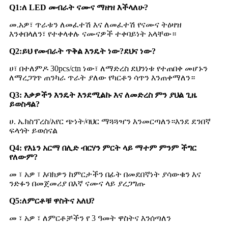
Q1
:
ለ LED መብራት ናሙና ማዘዝ እችላለሁ?
መ.አዎ፣ ጥራቱን ለመፈተሽ እና ለመፈተሽ የናሙና ትዕዛዝ
እንቀበላለን፣ የተቀላቀሉ ናሙናዎች ተቀባይነት አላቸው።
Q2
:
ይህ የመብራት ጥቅል እንዴት ነው?ደህና ነው?
ሀ፣ በተለምዶ 30pcs/ctn ነው፣ ለማድረስ ደህንነቱ የተጠበቀ መሆኑን
ለማረጋገጥ ጠንካራ ጥራት ያለው የካርቶን ሳጥን እንጠቀማለን።
Q3: እቃዎችን እንዴት እንደሚልኩ እና ለመድረስ ምን ያህል ጊዜ
ይወስዳል?
ሀ. ኤክስፕረስ/አየር ጭነት/ባህር ማጓጓዣን እንመርጣለን።እንደ ደንበኛ
ፍላጎት ይወሰናል
Q4: የእኔን አርማ በሊድ ብርሃን ምርት ላይ ማተም ምንም ችግር
የለውም?
መ ፣ አዎ ፣ እባክዎን ከምርታችን በፊት በመደበኛነት ያሳውቁን እና
ንድፉን በመጀመሪያ በእኛ ናሙና ላይ ያረጋግጡ
Q5
:
ለምርቶቹ ዋስትና አለህ?
መ ፣ አዎ ፣ ለምርቶቻችን የ 3 ዓመት ዋስትና እንሰጣለን