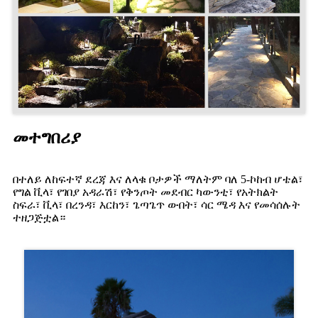
መተግበሪያ
በተለይ ለከፍተኛ ደረጃ እና ለላቁ ቦታዎች ማለትም ባለ 5-ኮከብ ሆቴል፣
የግል ቪላ፣ የገበያ አዳራሽ፣ የቅንጦት መደብር ካውንቲ፣ የአትክልት
ስፍራ፣ ቪላ፣ በረንዳ፣ እርከን፣ ጌጣጌጥ ውበት፣ ሳር ሜዳ እና የመሳሰሉት
ተዘጋጅቷል።