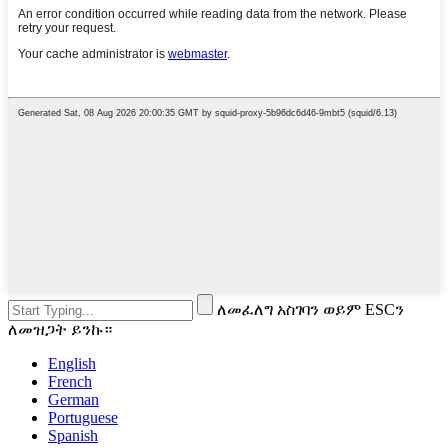
ለመፈለግ አስገባን ወይም ESCን
ለመዝጋት ይንኩ።
English
French
German
Portuguese
Spanish