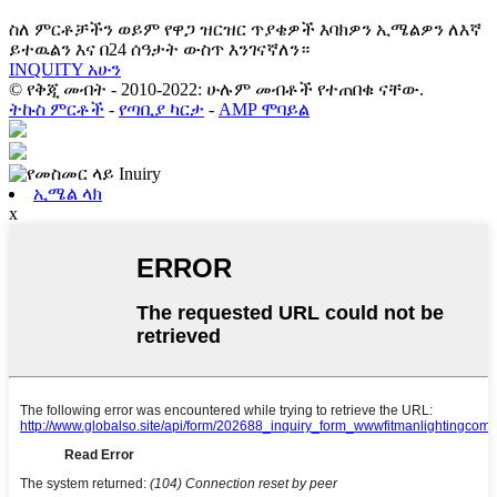
ስለ ምርቶቻችን ወይም የዋጋ ዝርዝር ጥያቄዎች እባክዎን ኢሜልዎን ለእኛ
ይተዉልን እና በ24 ሰዓታት ውስጥ እንገናኛለን።
INQUITY አሁን
© የቅጂ መብት - 2010-2022: ሁሉም መብቶች የተጠበቁ ናቸው.
ትኩስ ምርቶች
-
የጣቢያ ካርታ
-
AMP ሞባይል
ኢሜል ላክ
x