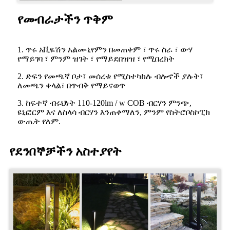
የመብራታችን ጥቅም
1. ጥሩ አቪዬሽን አልሙኒየምን በመጠቀም ፣ ጥሩ ስራ ፣ ውሃ
የማይገባ ፣ ምንም ዝገት ፣ የማይደበዝዝ ፣ የሚበረክት
2. ድፍን የመጫኛ ቦታ፣ መሰረቱ የሚስተካከሉ ብሎኖች ያሉት፣
ለመጫን ቀላል፣ በጥብቅ የማይናወጥ
3. ከፍተኛ ብሩህነት 110-120lm / w COB ብርሃን ምንጭ,
ዩኒፎርም እና ለስላሳ ብርሃን እንጠቀማለን, ምንም የስትሮቦስኮፒክ
ውጤት የለም.
የደንበኞቻችን አስተያየት