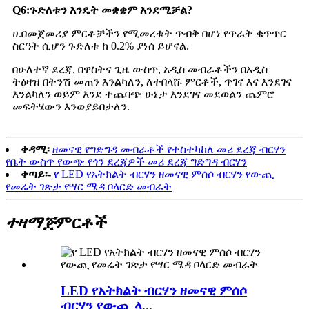
Q6
:
ጉድለቱን እንዴት መቋቋም እንደሚቻል?
ሀ.በመጀመሪያ ምርቶቻችን የሚመረቱት ጥብቅ በሆነ የጥራት ቁጥጥር
ስርዓት ሲሆን ጉድለቱ ከ 0.2% ያነሰ ይሆናል.
በሁለተኛ ደረጃ, በዋስትና ጊዜ ውስጥ, አዲስ መብራቶችን በአዲስ
ትዕዛዝ በትንሽ መጠን እንልካለን, ለተበላሹ ምርቶች, ጥገና እና እንደገና
እንልካለን ወይም እንደ ተጨባጭ ሁኔታ እንደገና መደወልን ጨምሮ
መፍትሄውን እንወያይበታለን.
ቀዳሚ፡
ዘመናዊ የግድግዳ መብራቶች የተስተካከለ መሪ ደረጃ ብርሃን
የቤት ውስጥ የውጭ የጎን ደረጃዎች መሪ ደረጃ ግድግዳ ብርሃን
ቀጣይ፡-
የ LED የአትክልት ብርሃን ዘመናዊ ምሰሶ ብርሃን የውጪ
የመሬት ገጽታ የሣር ሜዳ ቦላርድ መብራት
ተዛማጅ
ምርቶች
LED የአትክልት ብርሃን ዘመናዊ ምሰሶ
ብርሃን የውጪ ላ...