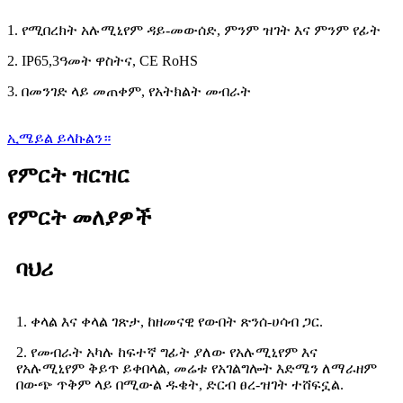
1. የሚበረክት አሉሚኒየም ዳይ-መውሰድ, ምንም ዝገት እና ምንም የፊት
2. IP65,3ዓመት ዋስትና, CE RoHS
3. በመንገድ ላይ መጠቀም, የአትክልት መብራት
ኢሜይል ይላኩልን።
የምርት ዝርዝር
የምርት መለያዎች
ባህሪ
1. ቀላል እና ቀላል ገጽታ, ከዘመናዊ የውበት ጽንሰ-ሀሳብ ጋር.
2. የመብራት አካሉ ከፍተኛ ግፊት ያለው የአሉሚኒየም እና
የአሉሚኒየም ቅይጥ ይቀበላል, መሬቱ የአገልግሎት እድሜን ለማራዘም
በውጭ ጥቅም ላይ በሚውል ዱቄት, ድርብ ፀረ-ዝገት ተሸፍኗል.