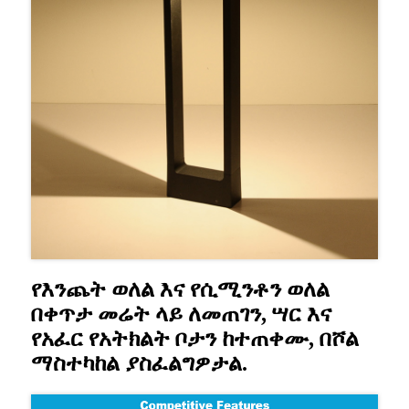
የእንጨት ወለል እና የሲሚንቶን ወለል
በቀጥታ መሬት ላይ ለመጠገን, ሣር እና
የአፈር የአትክልት ቦታን ከተጠቀሙ, በሾል
ማስተካከል ያስፈልግዎታል.