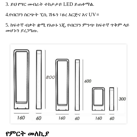
3. ይህ የሣር መብራት ተከታታይ LED ይጠቀማል.
4.የብርሃን ስርጭት ፒሲ ሽፋን ፣ፀረ እርጅና እና UV።
5. ከፍተኛ ብቃት ቋሚ የአሁኑ ነጂ, የብርሃን ምንጭ ከፍተኛ ጥቅም ላይ
መሆኑን ያረጋግጡ.
የምርት መለኪያ