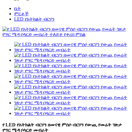
ቤት
ምርቶች
LED የአትክልት ብርሃን
የ LED የአትክልት ብርሃን ዘመናዊ ምሰሶ ብርሃን የውጪ የመሬት ገጽታ
የሣር ሜዳ ቦላርድ መብራት