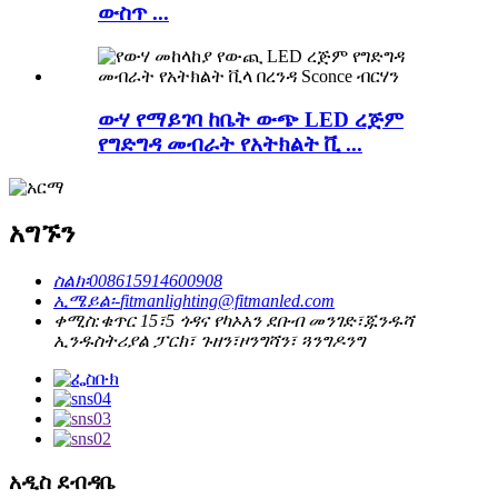
ውስጥ ...
ውሃ የማይገባ ከቤት ውጭ LED ረጅም
የግድግዳ መብራት የአትክልት ቪ ...
አግኙን
ስልክ፡
008615914600908
ኢሜይል፡-
fitmanlighting@fitmanled.com
ቀሚስ:
ቁጥር 15፣5 ጎዳና የካኦአን ደቡብ መንገድ፣ጁንዱሻ
ኢንዱስትሪያል ፓርክ፣ ጉዘን፣ዞንግሻን፣ ጓንግዶንግ
አዲስ ደብዳቤ