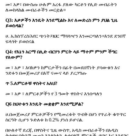
መ፣ አዎ፣ በውስጡ ሁሉም አረፋ ያለው ካርቶን የሊድ መብራትን
ለመከላከል መብራቶችን መርቷል።
Q3: እቃዎችን እንዴት እንደሚልኩ እና ለመድረስ ምን ያህል ጊዜ
ይወስዳል?
ሀ. ኤክስፕረስ/አየር ጭነት/ባህር ማጓጓዣን እንመርጣለን።እንደ ደንበኛ
ፍላጎት ይወሰናል
Q4: የእኔን አርማ በሊድ ብርሃን ምርት ላይ ማተም ምንም ችግር
የለውም?
መ ፣ አዎ ፣ እባክዎን ከምርታችን በፊት በመደበኛነት ያሳውቁን እና
ንድፉን በመጀመሪያ በእኛ ናሙና ላይ ያረጋግጡ
ጥ 5.ለምርቶቹ ዋስትና አለህ?
መ ፣ አዎ ፣ ለምርቶቻችን የ 3 ዓመት ዋስትና እንሰጣለን
Q6 ስህተቱን እንዴት መቋቋም እንደሚቻል?
ሀ.በመጀመሪያ ምርቶቻችን የሚመረቱት ጥብቅ በሆነ የጥራት ቁጥጥር
ስርዓት ሲሆን ጉድለቱ ከ 0.2% ያነሰ ይሆናል.
በሁለተኛ ደረጃ, በዋስትና ጊዜ ውስጥ, አዲስ መብራቶችን በአዲስ
ትዕዛዝ በትንሽ መጠን እንልካለን, ለተበላሹ ምርቶች, ጥገና እና እንደገና