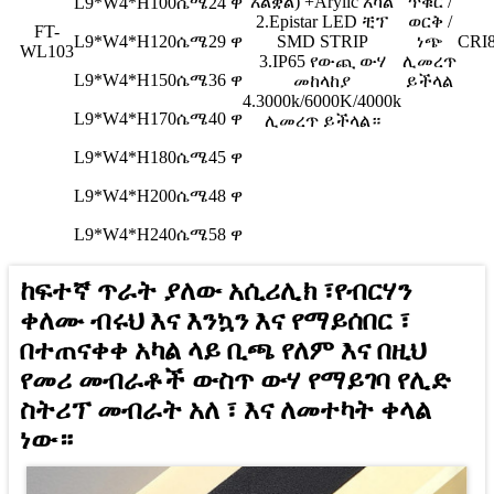
አልቋል) +Arylic አካል
ጥቁር /
L9*W4*H100ሴሜ
24 ዋ
2.Epistar LED ቺፕ
ወርቅ /
FT-
L9*W4*H120ሴሜ
29 ዋ
SMD STRIP
ነጭ
CRI
WL103
3.IP65 የውጪ ውሃ
ሊመረጥ
L9*W4*H150ሴሜ
36 ዋ
መከላከያ
ይችላል
4.3000k/6000K/4000k
L9*W4*H170ሴሜ
40 ዋ
ሊመረጥ ይችላል።
L9*W4*H180ሴሜ
45 ዋ
L9*W4*H200ሴሜ
48 ዋ
L9*W4*H240ሴሜ
58 ዋ
ከፍተኛ ጥራት ያለው አሲሪሊክ ፣የብርሃን
ቀለሙ ብሩህ እና እንኳን እና የማይሰበር ፣
በተጠናቀቀ አካል ላይ ቢጫ የለም እና በዚህ
የመሪ መብራቶች ውስጥ ውሃ የማይገባ የሊድ ​​
ስትሪፕ መብራት አለ ፣ እና ለመተካት ቀላል
ነው።