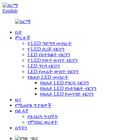
English
ቤት
ምርቶች
የ LED ግድግዳ መብራት
የ LED ደረጃ ብርሃን
LED የአትክልት ብርሃን
የ LED የውሃ ውስጥ ብርሃን
LED ገንዳ ብርሃን
LED የመሬት ውስጥ ብርሃን
የፀሐይ LED መብራት
የፀሐይ LED የጎርፍ ብርሃን
የፀሐይ LED የአትክልት ብርሃን
የፀሐይ LED የመንገድ ብርሃን
ዜና
የሚጠየቁ ጥያቄዎች
ስለ እኛ
የፋብሪካ ጉብኝት
የምስክር ወረቀት
አግኙን