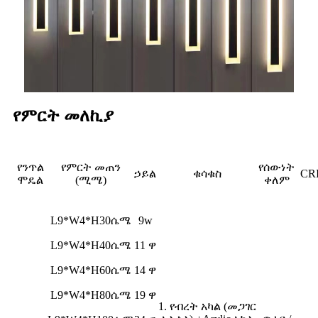
የምርት መለኪያ
የንጥል
የምርት መጠን
የሰውነት
ኃይል
ቁሳቁስ
CR
ሞዴል
(ሚሜ)
ቀለም
L9*W4*H30ሴሜ
9w
L9*W4*H40ሴሜ
11 ዋ
L9*W4*H60ሴሜ
14 ዋ
L9*W4*H80ሴሜ
19 ዋ
1. የብረት አካል (መጋገር