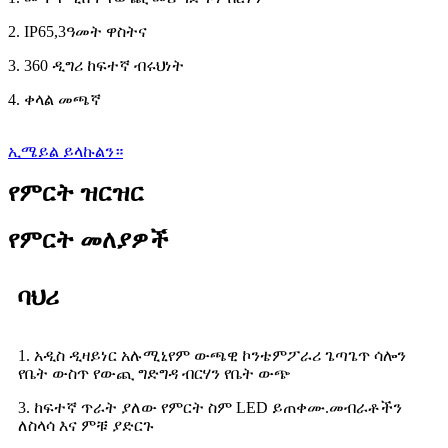
2. IP65,3ዓመት ዋስትና
3. 360 ዲግሪ ከፍተኛ ብሩህነት
4. ቀላል መጫኛ
ኢሜይል ይላኩልን።
የምርት ዝርዝር
የምርት መለያዎች
ባህሪ
1. አዲስ ዲዛይነር አሉሚኒየም ውጫዊ ኮንቴምፖራሪ ጌጣጌጥ ሳሎን
የቤት ውስጥ የውጪ ግድግዳ ብርሃን የቤት ውጭ
3. ከፍተኛ ጥራት ያለው የምርት ስም LED ይጠቀሙ.መብራቶችን
ለስላሳ እና ምቹ ያድርጉ