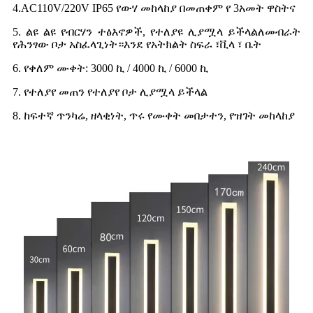
4.AC110V/220V IP65 የውሃ መከላከያ በመጠቀም የ 3አመት ዋስትና
5. ልዩ ልዩ የብርሃን ተፅእኖዎች, የተለያዩ ሊያሟላ ይችላል
ለመብራት
የሕንፃው ቦታ አስፈላጊነት።እንደ የአትክልት ስፍራ ፣
ቪላ ፣ ቤት
6. የቀለም ሙቀት: 3000 ኪ / 4000 ኪ / 6000 ኪ
7. የተለያየ መጠን የተለያየ ቦታ ሊያሟላ ይችላል
8. ከፍተኛ ጥንካሬ, ዘላቂነት, ጥሩ የሙቀት መበታተን, የዝገት መከላከያ