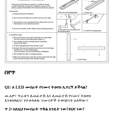
በየጥ
Q1: ለ LED መብራት የናሙና ትዕዛዝ ሊኖረኝ ይችላል?
መ.አዎ፣ ጥራቱን ለመፈተሽ እና ለመፈተሽ የናሙና ትዕዛዝ
እንቀበላለን፣ የተቀላቀሉ ናሙናዎች ተቀባይነት አላቸው።
ጥ 2፡ ስለዚህ የመብራት ጥቅል እንዴት ነው?ደህና ነው?