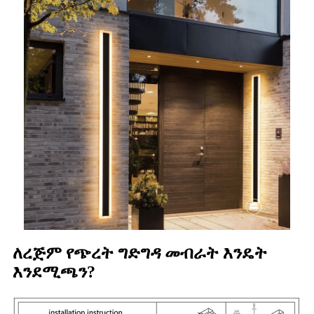
ለረጅም የጭረት ግድግዳ መብራት እንዴት
እንደሚጫን?