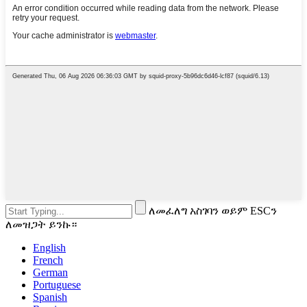
ለመፈለግ አስገባን ወይም ESCን
ለመዝጋት ይንኩ።
English
French
German
Portuguese
Spanish