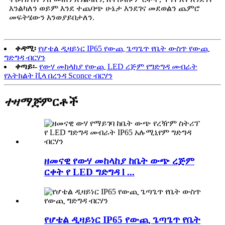
እንልካለን ወይም እንደ ተጨባጭ ሁኔታ እንደገና መደወልን ጨምሮ
መፍትሄውን እንወያይበታለን.
ቀዳሚ፡
የሆቴል ዲዛይነር IP65 የውጪ ጌጣጌጥ የቤት ውስጥ የውጪ
ግድግዳ ብርሃን
ቀጣይ፡-
የውሃ መከላከያ የውጪ LED ረጅም የግድግዳ መብራት
የአትክልት ቪላ በረንዳ Sconce ብርሃን
ተዛማጅ
ምርቶች
ዘመናዊ የውሃ መከላከያ ከቤት ውጭ ረጅም
ርቀት የ LED ግድግዳ l ...
የሆቴል ዲዛይነር IP65 የውጪ ጌጣጌጥ የቤት