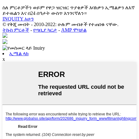
ስለ ምርቶቻችን ወይም የዋጋ ዝርዝር ጥያቄዎች እባክዎን ኢሜልዎን ለእኛ
ይተዉልን እና በ24 ሰዓታት ውስጥ እንገናኛለን።
INQUITY አሁን
© የቅጂ መብት - 2010-2022: ሁሉም መብቶች የተጠበቁ ናቸው.
ትኩስ ምርቶች
-
የጣቢያ ካርታ
-
AMP ሞባይል
ኢሜል ላክ
x