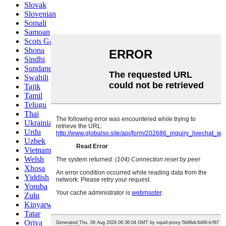
Slovak
Slovenian
Somali
Samoan
Scots Gaelic
Shona
Sindhi
Sundanese
Swahili
Tajik
Tamil
Telugu
Thai
Ukrainian
Urdu
Uzbek
Vietnamese
Welsh
Xhosa
Yiddish
Yoruba
Zulu
Kinyarwanda
Tatar
Oriya