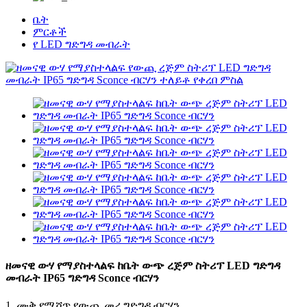
ቤት
ምርቶች
የ LED ግድግዳ መብራት
ዘመናዊ ውሃ የማያስተላልፍ ከቤት ውጭ ረጅም ስትሪፕ LED ግድግዳ
መብራት IP65 ግድግዳ Sconce ብርሃን
1. ሙቅ የሚሸጥ የውጪ መሪ ግድግዳ ብርሃን