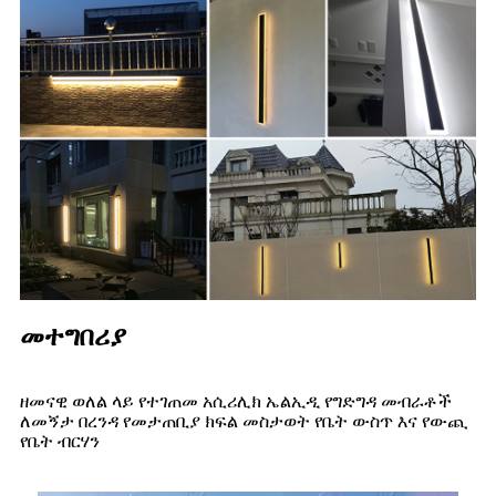
መተግበሪያ
ዘመናዊ ወለል ላይ የተገጠመ አሲሪሊክ ኤልኢዲ የግድግዳ መብራቶች
ለመኝታ በረንዳ የመታጠቢያ ክፍል መስታወት የቤት ውስጥ እና የውጪ
የቤት ብርሃን