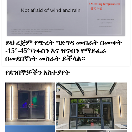
ይህ ረጅም የጭረት ግድግዳ መብራት በሙቀት
-15°-45°፣ነፋስን እና ዝናብን የማይፈራ
በመደበኛነት መስራት ይችላል።
የደንበኞቻችን አስተያየት