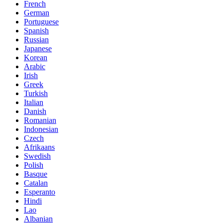
French
German
Portuguese
Spanish
Russian
Japanese
Korean
Arabic
Irish
Greek
Turkish
Italian
Danish
Romanian
Indonesian
Czech
Afrikaans
Swedish
Polish
Basque
Catalan
Esperanto
Hindi
Lao
Albanian