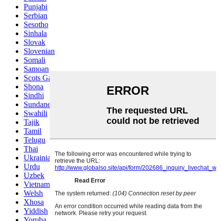
Punjabi
Serbian
Sesotho
Sinhala
Slovak
Slovenian
Somali
Samoan
Scots Gaelic
Shona
Sindhi
Sundanese
Swahili
Tajik
Tamil
Telugu
Thai
Ukrainian
Urdu
Uzbek
Vietnamese
Welsh
Xhosa
Yiddish
Yoruba