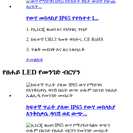
የውሃ መከላከያ IP65 የተከተተ I...
1. የኢነርጂ ቁጠባ እና የአካባቢ ጥበቃ
2. ከፍተኛ CRI.3 ዓመት ዋስትና, CE RoHS
3. ጥልቅ መደበቅ እና ፀረ-ነጸብራቅ
ይመልከቱ
የፀሐይ LED የመንገድ ብርሃን
ከፍተኛ ጥራት ያለው IP65 የውሃ መከላከያ
እንቅስቃሴ ዳሳሽ ወደ ውጭ...