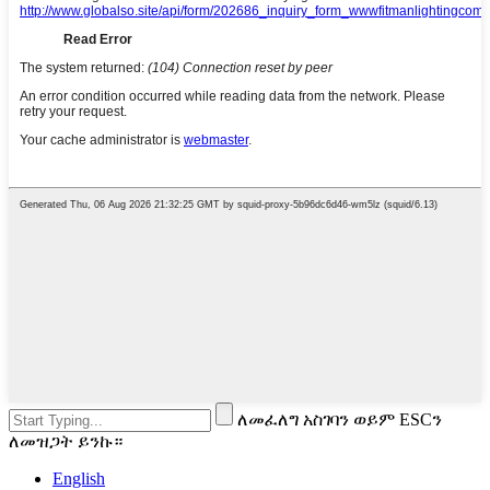
ለመፈለግ አስገባን ወይም ESCን
ለመዝጋት ይንኩ።
English