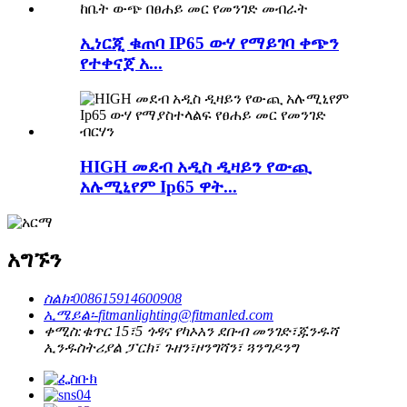
ኢነርጂ ቁጠባ IP65 ውሃ የማይገባ ቀጭን
የተቀናጀ አ...
HIGH መደብ አዲስ ዲዛይን የውጪ
አሉሚኒየም Ip65 ዋት...
አግኙን
ስልክ፡
008615914600908
ኢሜይል፡-
fitmanlighting@fitmanled.com
ቀሚስ:
ቁጥር 15፣5 ጎዳና የካኦአን ደቡብ መንገድ፣ጁንዱሻ
ኢንዱስትሪያል ፓርክ፣ ጉዘን፣ዞንግሻን፣ ጓንግዶንግ