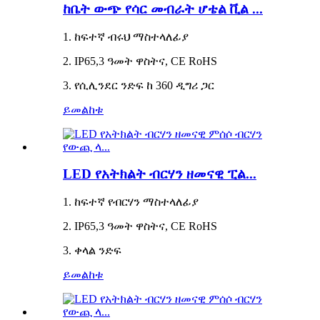
ከቤት ውጭ የሳር መብራት ሆቴል ቪል ...
1. ከፍተኛ ብሩህ ማስተላለፊያ
2. IP65,3 ዓመት ዋስትና, CE RoHS
3. የሲሊንደር ንድፍ ከ 360 ዲግሪ ጋር
ይመልከቱ
LED የአትክልት ብርሃን ዘመናዊ ፒል...
1. ከፍተኛ የብርሃን ማስተላለፊያ
2. IP65,3 ዓመት ዋስትና, CE RoHS
3. ቀላል ንድፍ
ይመልከቱ