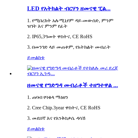
LED የአትክልት ብርሃን ዘመናዊ ፒል...
1. የሚበረክት አሉሚኒየም ዳይ-መውሰድ, ምንም
ዝገት እና ምንም የፊት
2. IP65,3ዓመት ዋስትና, CE RoHS
3. በመንገድ ላይ መጠቀም, የአትክልት መብራት
ይመልከቱ
ዘመናዊ የግድግዳ መብራቶች ተዘግተዋል ...
1. ጠባብ የባቄላ ማዕዘን
2. Cree Chip.3year ዋስትና, CE RoHS
3. መደበኛ እና የእንቅስቃሴ ዳሳሽ
ይመልከቱ