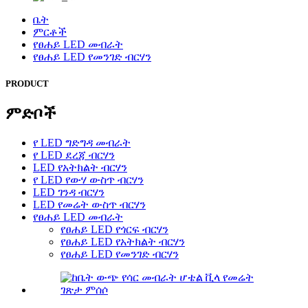
ቤት
ምርቶች
የፀሐይ LED መብራት
የፀሐይ LED የመንገድ ብርሃን
PRODUCT
ምድቦች
የ LED ግድግዳ መብራት
የ LED ደረጃ ብርሃን
LED የአትክልት ብርሃን
የ LED የውሃ ውስጥ ብርሃን
LED ገንዳ ብርሃን
LED የመሬት ውስጥ ብርሃን
የፀሐይ LED መብራት
የፀሐይ LED የጎርፍ ብርሃን
የፀሐይ LED የአትክልት ብርሃን
የፀሐይ LED የመንገድ ብርሃን