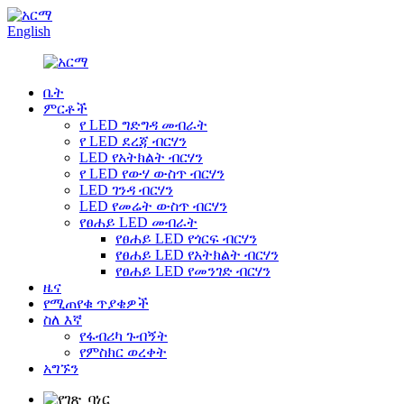
English
ቤት
ምርቶች
የ LED ግድግዳ መብራት
የ LED ደረጃ ብርሃን
LED የአትክልት ብርሃን
የ LED የውሃ ውስጥ ብርሃን
LED ገንዳ ብርሃን
LED የመሬት ውስጥ ብርሃን
የፀሐይ LED መብራት
የፀሐይ LED የጎርፍ ብርሃን
የፀሐይ LED የአትክልት ብርሃን
የፀሐይ LED የመንገድ ብርሃን
ዜና
የሚጠየቁ ጥያቄዎች
ስለ እኛ
የፋብሪካ ጉብኝት
የምስክር ወረቀት
አግኙን