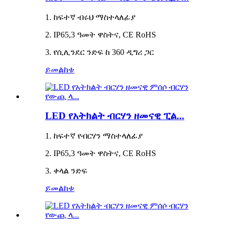
1. ከፍተኛ ብሩህ ማስተላለፊያ
2. IP65,3 ዓመት ዋስትና, CE RoHS
3. የሲሊንደር ንድፍ ከ 360 ዲግሪ ጋር
ይመልከቱ
LED የአትክልት ብርሃን ዘመናዊ ፒል...
1. ከፍተኛ የብርሃን ማስተላለፊያ
2. IP65,3 ዓመት ዋስትና, CE RoHS
3. ቀላል ንድፍ
ይመልከቱ