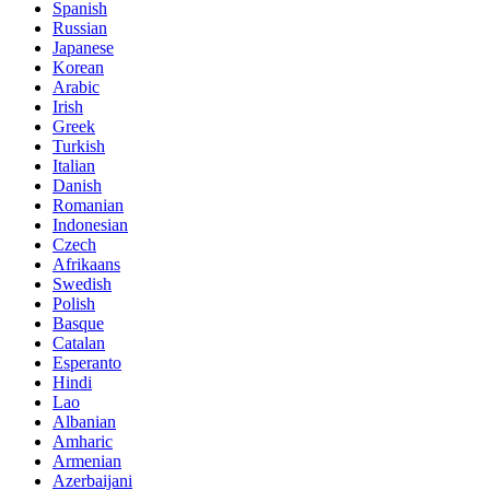
Spanish
Russian
Japanese
Korean
Arabic
Irish
Greek
Turkish
Italian
Danish
Romanian
Indonesian
Czech
Afrikaans
Swedish
Polish
Basque
Catalan
Esperanto
Hindi
Lao
Albanian
Amharic
Armenian
Azerbaijani