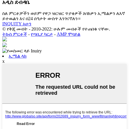
አዲስ ደብዳቤ
ስለ ምርቶቻችን ወይም የዋጋ ዝርዝር ጥያቄዎች እባክዎን ኢሜልዎን ለእኛ
ይተዉልን እና በ24 ሰዓታት ውስጥ እንገናኛለን።
INQUITY አሁን
© የቅጂ መብት - 2010-2022: ሁሉም መብቶች የተጠበቁ ናቸው.
ትኩስ ምርቶች
-
የጣቢያ ካርታ
-
AMP ሞባይል
ኢሜል ላክ
x