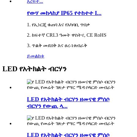
የውሃ መከላከያ IP65 የተከተተ I...
1. የኢነርጂ ቁጠባ እና የአካባቢ ጥበቃ
2. ከፍተኛ CRI.3 ዓመት ዋስትና, CE RoHS
3. ጥልቅ መደበቅ እና ፀረ-ነጸብራቅ
ይመልከቱ
LED የአትክልት ብርሃን
LED የአትክልት ብርሃን ዘመናዊ ምሰሶ
ብርሃን የውጪ ላ...
LED የአትክልት ብርሃን ዘመናዊ ምሰሶ