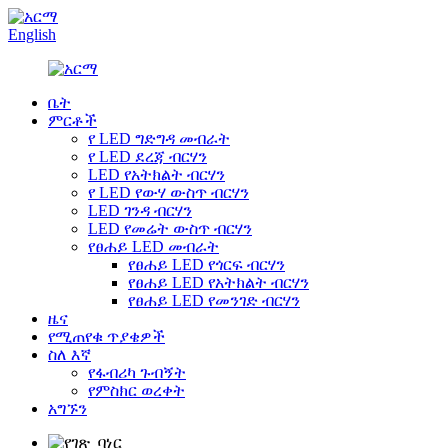
English
ቤት
ምርቶች
የ LED ግድግዳ መብራት
የ LED ደረጃ ብርሃን
LED የአትክልት ብርሃን
የ LED የውሃ ውስጥ ብርሃን
LED ገንዳ ብርሃን
LED የመሬት ውስጥ ብርሃን
የፀሐይ LED መብራት
የፀሐይ LED የጎርፍ ብርሃን
የፀሐይ LED የአትክልት ብርሃን
የፀሐይ LED የመንገድ ብርሃን
ዜና
የሚጠየቁ ጥያቄዎች
ስለ እኛ
የፋብሪካ ጉብኝት
የምስክር ወረቀት
አግኙን