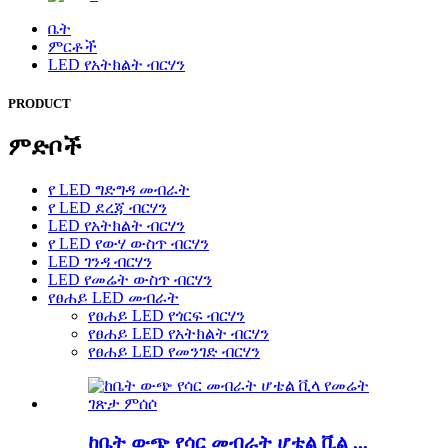
ቤት
ምርቶች
LED የአትክልት ብርሃን
PRODUCT
ምድቦች
የ LED ግድግዳ መብራት
የ LED ደረጃ ብርሃን
LED የአትክልት ብርሃን
የ LED የውሃ ውስጥ ብርሃን
LED ገንዳ ብርሃን
LED የመሬት ውስጥ ብርሃን
የፀሐይ LED መብራት
የፀሐይ LED የጎርፍ ብርሃን
የፀሐይ LED የአትክልት ብርሃን
የፀሐይ LED የመንገድ ብርሃን
ከቤት ውጭ የሳር መብራት ሆቴል ቪል ...