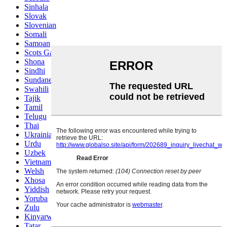
Sinhala
Slovak
Slovenian
Somali
Samoan
Scots Gaelic
Shona
Sindhi
Sundanese
Swahili
Tajik
Tamil
Telugu
Thai
Ukrainian
Urdu
Uzbek
Vietnamese
Welsh
Xhosa
Yiddish
Yoruba
Zulu
Kinyarwanda
Tatar