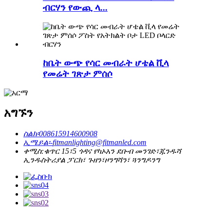
ብርሃን የውጪ ላ...
ከቤት ውጭ የሳር መብራት ሆቴል ቪላ
የመሬት ገጽታ ምሰሶ
አግኙን
ስልክ፡
008615914600908
ኢሜይል፡-
fitmanlighting@fitmanled.com
ቀሚስ:
ቁጥር 15፣5 ጎዳና የካኦአን ደቡብ መንገድ፣ጁንዱሻ
ኢንዱስትሪያል ፓርክ፣ ጉዘን፣ዞንግሻን፣ ጓንግዶንግ