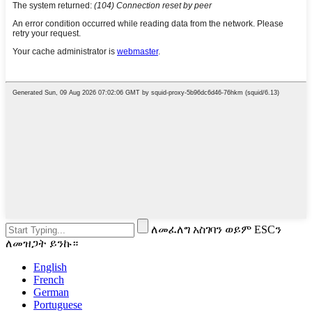
ለመፈለግ አስገባን ወይም ESCን
ለመዝጋት ይንኩ።
English
French
German
Portuguese