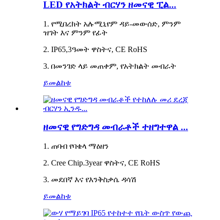
LED የአትክልት ብርሃን ዘመናዊ ፒል...
1. የሚበረክት አሉሚኒየም ዳይ-መውሰድ, ምንም
ዝገት እና ምንም የፊት
2. IP65,3ዓመት ዋስትና, CE RoHS
3. በመንገድ ላይ መጠቀም, የአትክልት መብራት
ይመልከቱ
ዘመናዊ የግድግዳ መብራቶች ተዘግተዋል ...
1. ጠባብ የባቄላ ማዕዘን
2. Cree Chip.3year ዋስትና, CE RoHS
3. መደበኛ እና የእንቅስቃሴ ዳሳሽ
ይመልከቱ